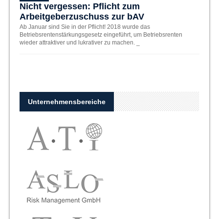
Nicht vergessen: Pflicht zum
Wie 
Arbeitgeberzuschuss zur bAV
Camp
Dau
Ab Januar sind Sie in der Pflicht! 2018 wurde das
Betriebsrentenstärkungsgesetz eingeführt, um Betriebsrenten
Wer mi
wieder attraktiver und lukrativer zu machen. _
verlage
sind _
Unternehmensbereiche