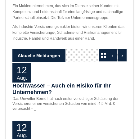
Ein Maklerunternehmen, das sich im Dienste seiner Kunden mit
Kompetenz und Leidenschaft für eine langfristige und nachhaltige
Partnerschaft einsetzt: Die Teßmer Unternehmensgruppe.
Als Industrie-Versicherungsmakler bieten wir unseren Klienten das
komplette Versicherungs-, Schadens- und Risikomanagement für
Industrie, Handel und Handwerk aus einer Hand.
Aktuelle Meldungen
12
1
Aug.
Aug
Hochwasser – Auch ein Risiko für Ihr
Bran
Unternehmen?
Unte
Das Unwetter Bernd hat nach erster vorsichtiger Schätzung der
Aufgru
Versicherer einen versicherten Schaden von mind. 4,5 Mrd. €
künftig
verursacht – _
Untern
12
2
Aug.
Jul