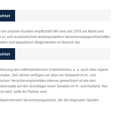
ichtet
d wir unseren Kunden verpflichtet! Wir sind seit 1979 am Markt und
en in- und ausländischen leistungsstarken Versicherungsgesellschaften
llen und kapazitiven Möglichkeiten im Bereich der
ichtet
etreuung des mittelständischen Unternehmers, u. a. auch über eigene
isten. Seit Jahren verfügen wir über ein Netzwerk im In- und
ischen Versicherungsmarktes ebenso gewachsen ist wie den
onzepte auf der Grundlage neuer Gesetze im In- und Ausland. Nur
 wird, sollte Ihr Partner sein.
tsprechenden Versicherungsschutz, der die folgenden Sparten