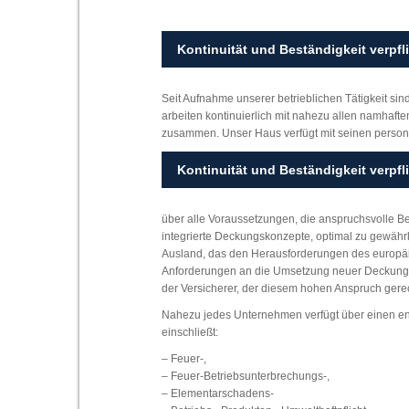
Kontinuität und Beständigkeit verpfl
Seit Aufnahme unserer betrieblichen Tätigkeit sin
arbeiten kontinuierlich mit nahezu allen namhaft
zusammen. Unser Haus verfügt mit seinen persone
Kontinuität und Beständigkeit verpfl
über alle Voraussetzungen, die anspruchsvolle B
integrierte Deckungskonzepte, optimal zu gewährle
Ausland, das den Herausforderungen des europä
Anforderungen an die Umsetzung neuer Deckungsk
der Versicherer, der diesem hohen Anspruch gerecht
Nahezu jedes Unternehmen verfügt über einen en
einschließt:
– Feuer-,
– Feuer-Betriebsunterbrechungs-,
– Elementarschadens-