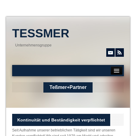
TESSMER
Unternehmensgruppe
TESSMER GROUP
Teßmer+Partner
UNTERNEHMENSBEREICHE
SERVICE & DOWNLOADS
MAKLER APP
KARRIERE
Kontinuität und Beständigkeit verpflichtet
KONTAKT
Seit Aufnahme unserer betrieblichen Tätigkeit sind wir unseren